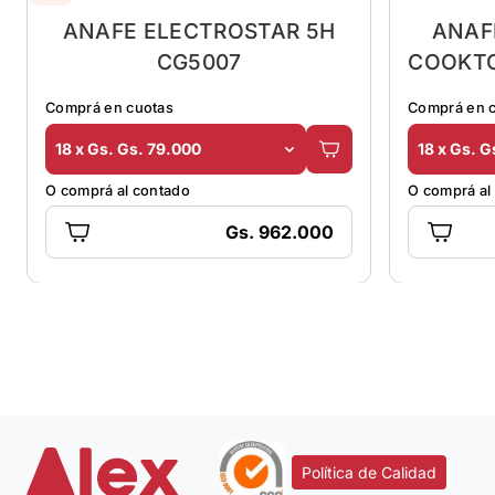
ANAFE ELECTROSTAR 5H
ANAF
CG5007
COOKTO
Comprá en cuotas
Comprá en 
18 x Gs. Gs. 79.000
18 x Gs. G
O comprá al contado
O comprá al
Gs. 962.000
Política de Calidad