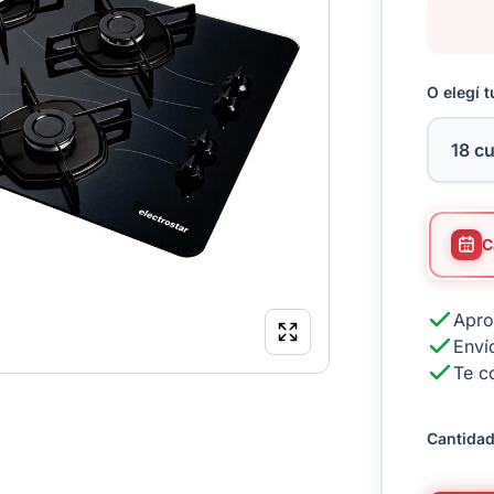
O elegí t
Apro
Envío
Te c
Cantidad