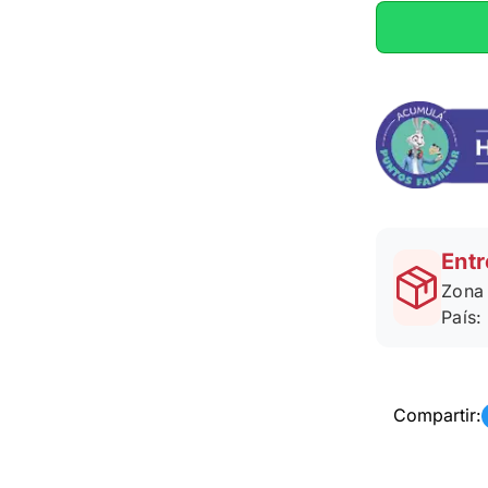
Entr
Zona 
País:
Compartir: