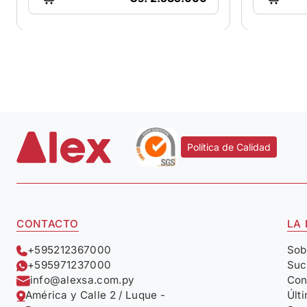
Política de Calidad
CONTACTO
LA
+595212367000
Sob
+595971237000
Suc
info@alexsa.com.py
Con
América y Calle 2 / Luque -
Últ