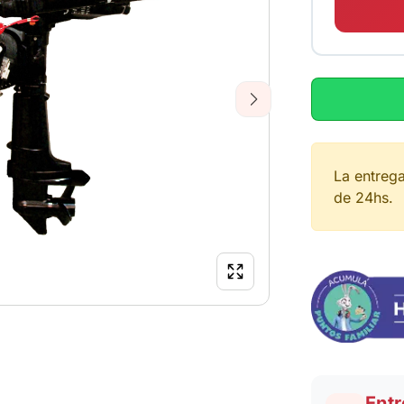
Next
La entreg
de 24hs.
Entr