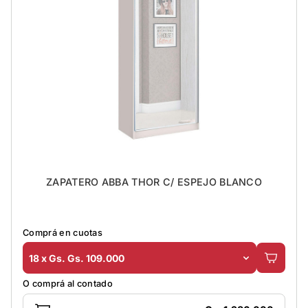
ZAPATERO ABBA THOR C/ ESPEJO BLANCO
Comprá en cuotas
18 x Gs. Gs. 109.000
O comprá al contado