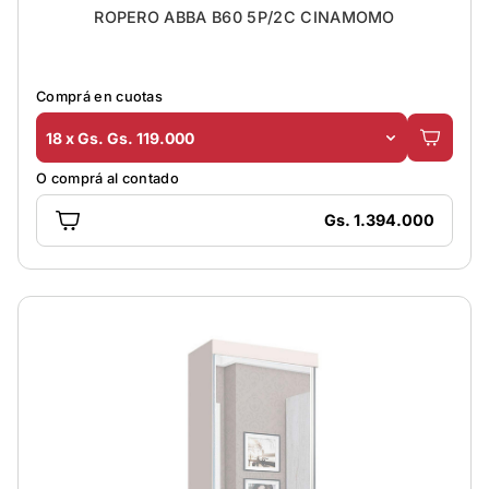
ROPERO ABBA B60 5P/2C CINAMOMO
Comprá en cuotas
18 x Gs. Gs. 119.000
O comprá al contado
Gs. 1.394.000