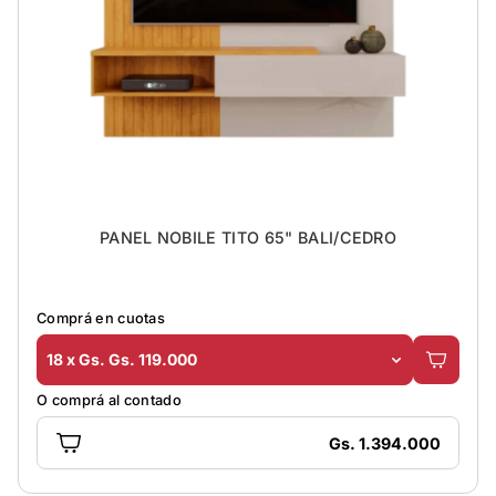
PANEL NOBILE TITO 65" BALI/CEDRO
Comprá en cuotas
18 x Gs. Gs. 119.000
O comprá al contado
Gs. 1.394.000