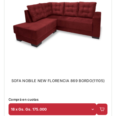
SOFA NOBILE NEW FLORENCIA 869 BORDO(11105)
Comprá en cuotas
18 x Gs. Gs. 175.000