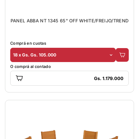
PANEL ABBA NT 1345 65" OFF WHITE/FREIJO/TREND
Comprá en cuotas
18 x Gs. Gs. 105.000
O comprá al contado
Gs. 1.179.000