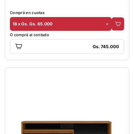
Comprá en cuotas
18 x Gs. Gs. 65.000
O comprá al contado
Gs. 745.000