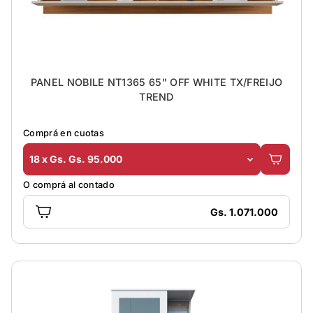
PANEL NOBILE NT1365 65" OFF WHITE TX/FREIJO
TREND
Comprá en cuotas
18 x Gs. Gs. 95.000
O comprá al contado
Gs. 1.071.000