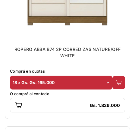
ROPERO ABBA B74 2P CORREDIZAS NATURE/OFF
WHITE
Comprá en cuotas
18 x Gs. Gs. 165.000
O comprá al contado
Gs. 1.826.000