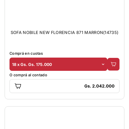
SOFA NOBILE NEW FLORENCIA 871 MARRON(14735)
Comprá en cuotas
18 x Gs. Gs. 175.000
O comprá al contado
Gs. 2.042.000