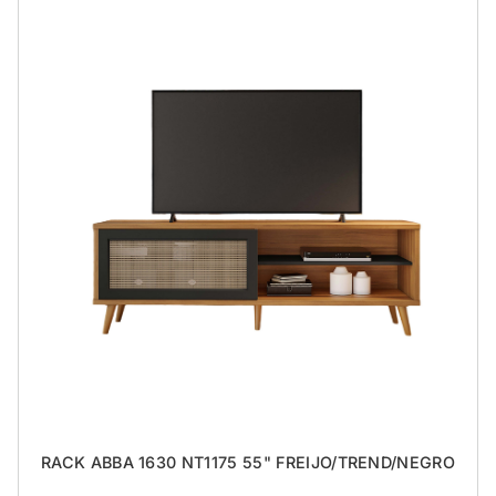
RACK ABBA 1630 NT1175 55" FREIJO/TREND/NEGRO