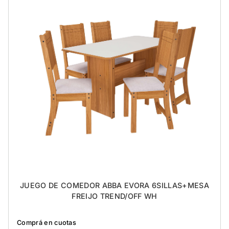
JUEGO DE COMEDOR ABBA EVORA 6SILLAS+MESA
FREIJO TREND/OFF WH
Comprá en cuotas