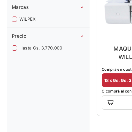
Marcas
WILPEX
Precio
MAQUI
Hasta Gs. 3.770.000
WIL
C
Comprá en cuot
18 x Gs. Gs. 
O comprá al co