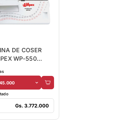
NA DE COSER
LPEX WP-550
OLLARETA
as
345.000
ntado
Gs. 3.772.000