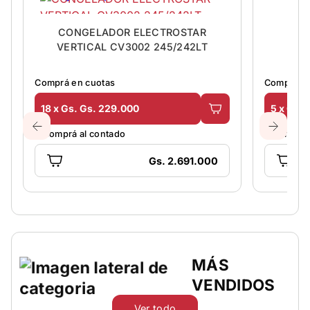
CONGELADOR ELECTROSTAR
ES
VERTICAL CV3002 245/242LT
Comprá en cuotas
Comprá en
18 x Gs. Gs. 229.000
5 x Gs. 
O comprá al contado
O comprá 
Gs. 2.691.000
MÁS
VENDIDOS
Ver todo