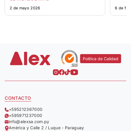
2 de mayo 2026
6 de fe
Política de Calidad
CONTACTO
+595212367000
+595971237000
info@alexsa.com.py
América y Calle 2 / Luque - Paraguay