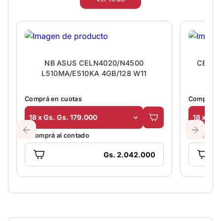
NB ASUS CELN4020/N4500
CELUL
L510MA/E510KA 4GB/128 W11
Comprá en cuotas
Comprá en
18 x Gs. Gs. 179.000
18 x Gs.
O comprá al contado
O comprá 
Gs. 2.042.000