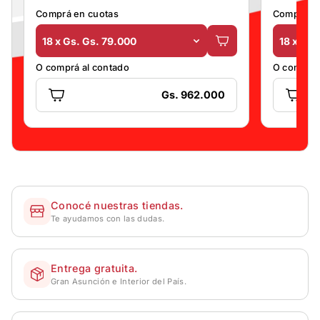
Comprá en cuotas
Comprá en
18 x Gs. Gs. 79.000
18 x Gs.
O comprá al contado
O comprá 
Gs. 962.000
Conocé nuestras tiendas.
Te ayudamos con las dudas.
Entrega gratuita.
Gran Asunción e Interior del País.