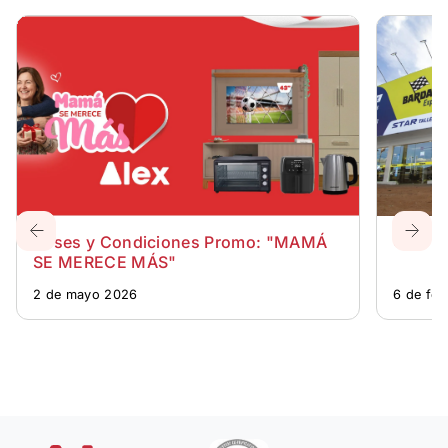
Bases y Condiciones Promo: "MAMÁ
CENTR
SE MERECE MÁS"
2 de mayo 2026
6 de fe