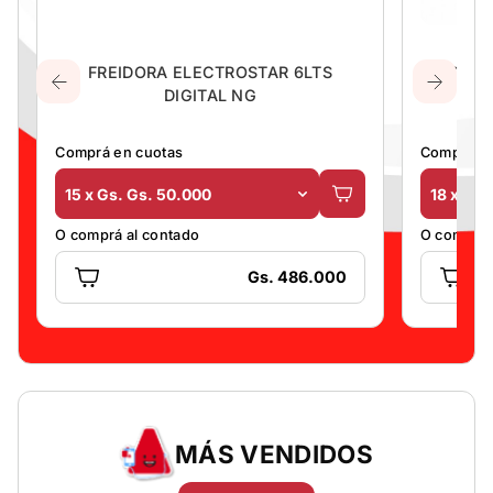
0
FREIDORA ELECTROSTAR 6LTS
COCINA
DIGITAL NG
Comprá en cuotas
Comprá en
15 x Gs. Gs. 50.000
18 x Gs.
O comprá al contado
O comprá 
Gs. 486.000
MÁS VENDIDOS